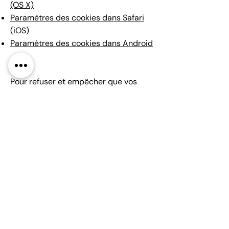
(OS X)
Paramètres des cookies dans Safari
(iOS)
Paramètres des cookies dans Android
Pour refuser et empêcher que vos
données soient utilisées par Google
Analytics sur tous les sites Web,
consultez les instructions suivantes :
https://tools.google.com/dlpage/gaopt
out?hl=fr
Il se peut que nous modifiions cette
politique en matière de cookies. Nous
vous encourageons à consulter
régulièrement cette page pour
obtenir les dernières informations sur